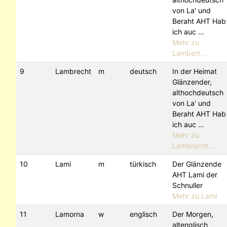
von La' und
Beraht AHT Hab
ich auc ...
Mehr zu
Lambert...
9
Lambrecht
m
deutsch
In der Heimat
Glänzender,
althochdeutsch
von La' und
Beraht AHT Hab
ich auc ...
Mehr zu
Lambrecht...
10
Lami
m
türkisch
Der Glänzende
AHT Lami der
Schnuller
Mehr zu Lami
11
Lamorna
w
englisch
Der Morgen,
altenglisch