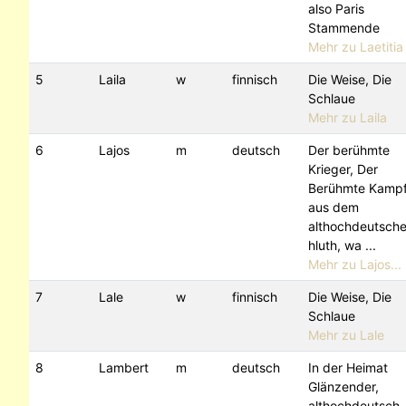
also Paris
Stammende
Mehr zu Laetitia
5
Laila
w
finnisch
Die Weise, Die
Schlaue
Mehr zu Laila
6
Lajos
m
deutsch
Der berühmte
Krieger, Der
Berühmte Kamp
aus dem
althochdeutsch
hluth, wa ...
Mehr zu Lajos...
7
Lale
w
finnisch
Die Weise, Die
Schlaue
Mehr zu Lale
8
Lambert
m
deutsch
In der Heimat
Glänzender,
althochdeutsch