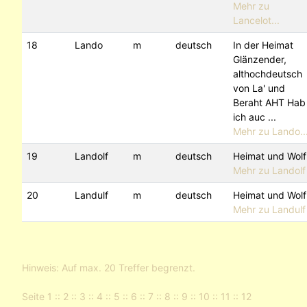
Mehr zu
Lancelot...
18
Lando
m
deutsch
In der Heimat
Glänzender,
althochdeutsch
von La' und
Beraht AHT Hab
ich auc ...
Mehr zu Lando..
19
Landolf
m
deutsch
Heimat und Wolf
Mehr zu Landolf
20
Landulf
m
deutsch
Heimat und Wolf
Mehr zu Landulf
Hinweis: Auf max. 20 Treffer begrenzt.
Seite
1
::
2
::
3
::
4
::
5
::
6
::
7
::
8
::
9
::
10
::
11
::
12