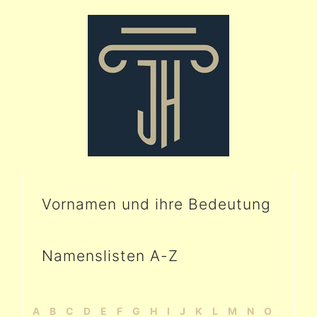
Vornamen und ihre Bedeutung
Namenslisten A-Z
A
::
B
::
C
::
D
::
E
::
F
::
G
::
H
::
I
::
J
::
K
::
L
::
M
::
N
::
O
::