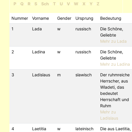
P
::
Q
::
R
::
S
::
Sch
::
T
::
U
::
V
::
W
::
X
::
Y
::
Z
Nummer
Vorname
Gender
Ursprung
Bedeutung
1
Lada
w
russisch
Die Schöne,
Geliebte
Mehr zu Lada
2
Ladina
w
russisch
Die Schöne,
Geliebte
Mehr zu Ladina
3
Ladislaus
m
slawisch
Der ruhmreiche
Herrscher, aus
Wladeti, das
bedeutet
Herrschaft und
Ruhm
Mehr zu
Ladislaus
4
Laetitia
w
lateinisch
Die aus Laetitia,