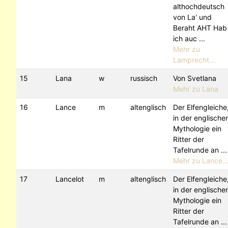
althochdeutsch
von La' und
Beraht AHT Hab
ich auc ...
Mehr zu
Lamprecht...
15
Lana
w
russisch
Von Svetlana
Mehr zu Lana
16
Lance
m
altenglisch
Der Elfengleiche
in der englische
Mythologie ein
Ritter der
Tafelrunde an ...
Mehr zu Lance..
17
Lancelot
m
altenglisch
Der Elfengleiche
in der englische
Mythologie ein
Ritter der
Tafelrunde an ...