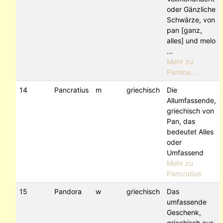
oder Gänzliche
Schwärze, von
pan [ganz,
alles] und melo
...
Mehr zu
Pamina...
14
Pancratius
m
griechisch
Die
Allumfassende,
griechisch von
Pan, das
bedeutet Alles
oder
Umfassend
Mehr zu
Pancratius
15
Pandora
w
griechisch
Das
umfassende
Geschenk,
griechisch aus