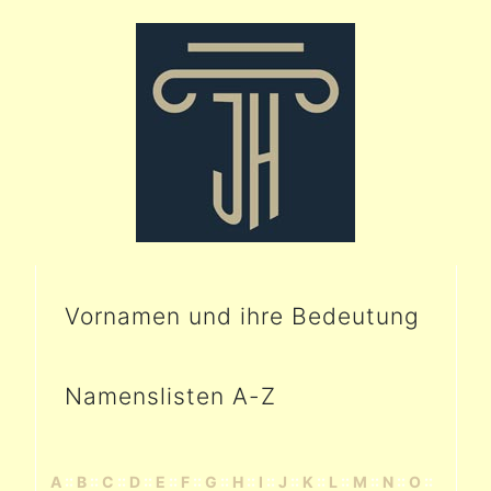
Vornamen und ihre Bedeutung
Namenslisten A-Z
A
::
B
::
C
::
D
::
E
::
F
::
G
::
H
::
I
::
J
::
K
::
L
::
M
::
N
::
O
::