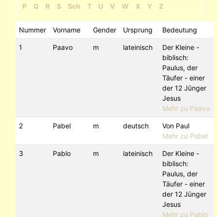
P
::
Q
::
R
::
S
::
Sch
::
T
::
U
::
V
::
W
::
X
::
Y
::
Z
Nummer
Vorname
Gender
Ursprung
Bedeutung
1
Paavo
m
lateinisch
Der Kleine -
biblisch:
Paulus, der
Täufer - einer
der 12 Jünger
Jesus
Mehr zu Paavo
2
Pabel
m
deutsch
Von Paul
Mehr zu Pabel
3
Pablo
m
lateinisch
Der Kleine -
biblisch:
Paulus, der
Täufer - einer
der 12 Jünger
Jesus
Mehr zu Pablo