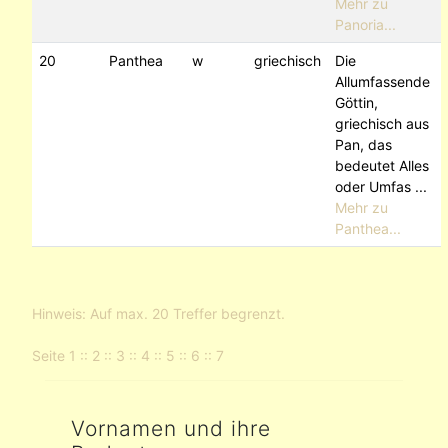
Mehr zu
Panoria...
20
Panthea
w
griechisch
Die
Allumfassende
Göttin,
griechisch aus
Pan, das
bedeutet Alles
oder Umfas ...
Mehr zu
Panthea...
Hinweis: Auf max. 20 Treffer begrenzt.
Seite
1
::
2
::
3
::
4
::
5
::
6
::
7
Vornamen und ihre