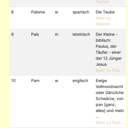
Palmiro
8
Paloma
w
spanisch
Die Taube
Mehr zu
Paloma
9
Pals
m
lateinisch
Der Kleine -
biblisch:
Paulus, der
Täufer - einer
der 12 Jünger
Jesus
Mehr zu Pals
10
Pam
w
englisch
Ewige
Vollmondnacht
oder Gänzliche
Schwärze, von
pan [ganz,
alles] und melo
...
Mehr zu Pam...