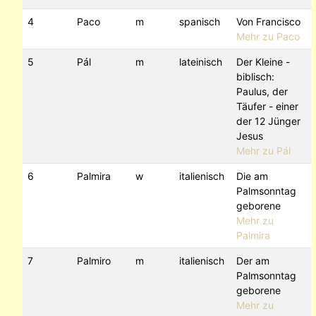
4
Paco
m
spanisch
Von Francisco
Mehr zu Paco
5
Pál
m
lateinisch
Der Kleine -
biblisch:
Paulus, der
Täufer - einer
der 12 Jünger
Jesus
Mehr zu Pál
6
Palmira
w
italienisch
Die am
Palmsonntag
geborene
Mehr zu
Palmira
7
Palmiro
m
italienisch
Der am
Palmsonntag
geborene
Mehr zu