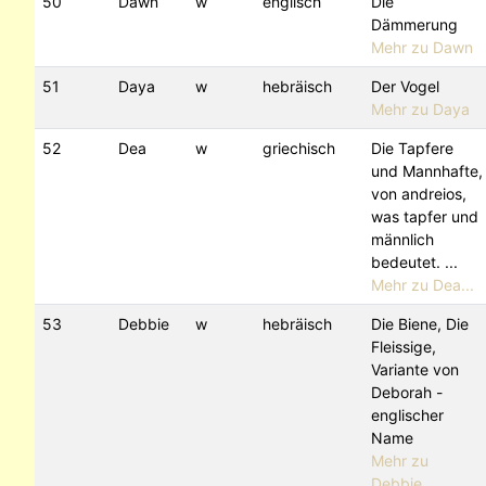
50
Dawn
w
englisch
Die
Dämmerung
Mehr zu Dawn
51
Daya
w
hebräisch
Der Vogel
Mehr zu Daya
52
Dea
w
griechisch
Die Tapfere
und Mannhafte,
von andreios,
was tapfer und
männlich
bedeutet. ...
Mehr zu Dea...
53
Debbie
w
hebräisch
Die Biene, Die
Fleissige,
Variante von
Deborah -
englischer
Name
Mehr zu
Debbie