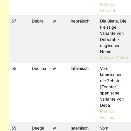
Mehr zu
Deborah
57
Debra
w
hebräisch
Die Biene, Die
Fleissige,
Variante von
Deborah -
englischer
Name
Mehr zu Debra
58
Decima
w
lateinisch
Vom
lateinischen:
die Zehnte
[Tochter],
spanische
Variante von
Deca
Mehr zu
Decima
59
Deetje
w
lateinisch
Vom