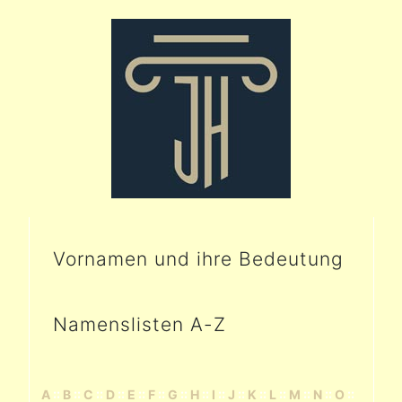
Vornamen und ihre Bedeutung
Namenslisten A-Z
A
::
B
::
C
::
D
::
E
::
F
::
G
::
H
::
I
::
J
::
K
::
L
::
M
::
N
::
O
::