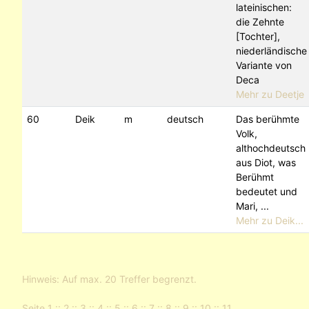
lateinischen:
die Zehnte
[Tochter],
niederländische
Variante von
Deca
Mehr zu Deetje
60
Deik
m
deutsch
Das berühmte
Volk,
althochdeutsch
aus Diot, was
Berühmt
bedeutet und
Mari, ...
Mehr zu Deik...
Hinweis: Auf max. 20 Treffer begrenzt.
Seite
1
::
2
::
3
::
4
::
5
::
6
::
7
::
8
::
9
::
10
::
11