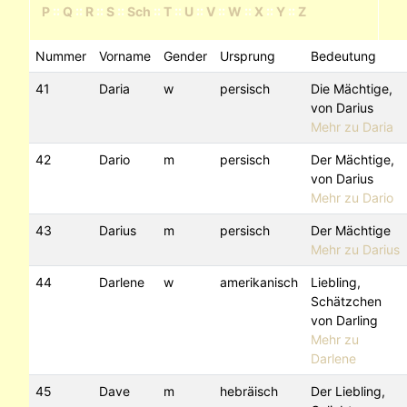
P
::
Q
::
R
::
S
::
Sch
::
T
::
U
::
V
::
W
::
X
::
Y
::
Z
Nummer
Vorname
Gender
Ursprung
Bedeutung
41
Daria
w
persisch
Die Mächtige,
von Darius
Mehr zu Daria
42
Dario
m
persisch
Der Mächtige,
von Darius
Mehr zu Dario
43
Darius
m
persisch
Der Mächtige
Mehr zu Darius
44
Darlene
w
amerikanisch
Liebling,
Schätzchen
von Darling
Mehr zu
Darlene
45
Dave
m
hebräisch
Der Liebling,