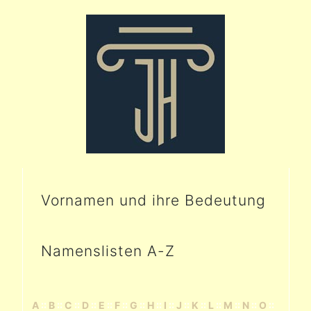
Vornamen und ihre Bedeutung
Namenslisten A-Z
A
::
B
::
C
::
D
::
E
::
F
::
G
::
H
::
I
::
J
::
K
::
L
::
M
::
N
::
O
::