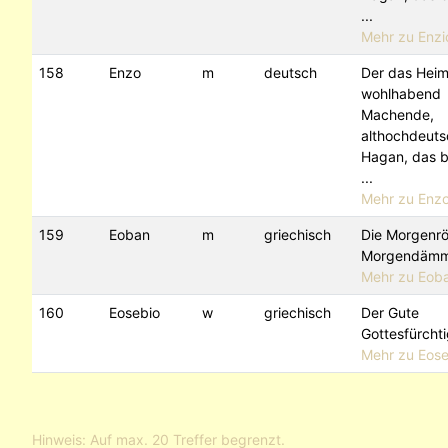
...
Mehr zu Enzio
158
Enzo
m
deutsch
Der das Heim
wohlhabend
Machende,
althochdeuts
Hagan, das 
...
Mehr zu Enzo
159
Eoban
m
griechisch
Die Morgenrö
Morgendämm
Mehr zu Eob
160
Eosebio
w
griechisch
Der Gute
Gottesfürcht
Mehr zu Eose
Hinweis: Auf max. 20 Treffer begrenzt.