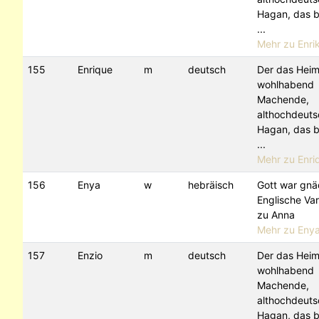
Hagan, das 
...
Mehr zu Enrik
155
Enrique
m
deutsch
Der das Heim
wohlhabend
Machende,
althochdeuts
Hagan, das 
...
Mehr zu Enriq
156
Enya
w
hebräisch
Gott war gnä
Englische Var
zu Anna
Mehr zu Eny
157
Enzio
m
deutsch
Der das Heim
wohlhabend
Machende,
althochdeuts
Hagan, das 