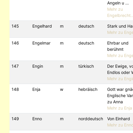
Angeln u ...
Mehr zu
Engelbrecht..
145
Engelhard
m
deutsch
Stark und Ha
Mehr zu Enge
146
Engelmar
m
deutsch
Ehrbar und
berühmt
Mehr zu Eng
147
Engin
m
türkisch
Der Ewige, v
Endlos oder 
Mehr zu Engi
148
Enja
w
hebräisch
Gott war gnä
Englische Var
zu Anna
Mehr zu Enja
149
Enno
m
norddeutsch
Von Einhard
Mehr zu Enn