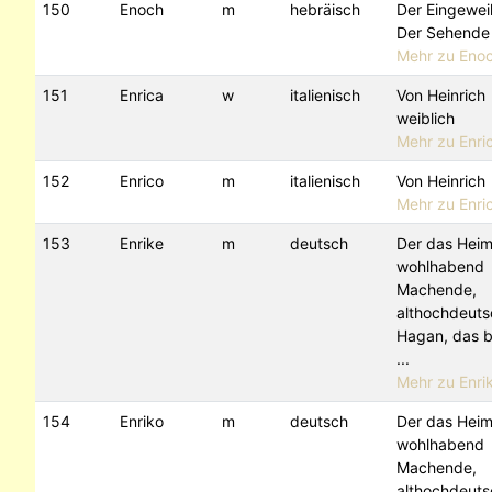
150
Enoch
m
hebräisch
Der Eingewei
Der Sehende
Mehr zu Eno
151
Enrica
w
italienisch
Von Heinrich
weiblich
Mehr zu Enri
152
Enrico
m
italienisch
Von Heinrich
Mehr zu Enri
153
Enrike
m
deutsch
Der das Heim
wohlhabend
Machende,
althochdeuts
Hagan, das 
...
Mehr zu Enrik
154
Enriko
m
deutsch
Der das Heim
wohlhabend
Machende,
althochdeuts