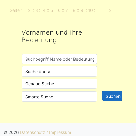
Seite
1
::
2
::
3
::
4
::
5
::
6
::
7
::
8
::
9
::
10
::
11
::
12
Vornamen und ihre
Bedeutung
© 2026
Datenschutz / Impressum