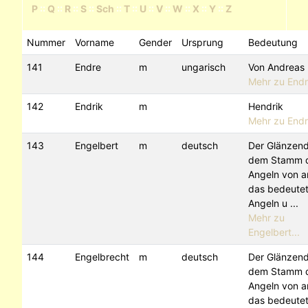
P
::
Q
::
R
::
S
::
Sch
::
T
::
U
::
V
::
W
::
X
::
Y
::
Z
Nummer
Vorname
Gender
Ursprung
Bedeutung
141
Endre
m
ungarisch
Von Andreas
Mehr zu End
142
Endrik
m
Hendrik
Mehr zu Endr
143
Engelbert
m
deutsch
Der Glänzen
dem Stamm 
Angeln von an
das bedeutet
Angeln u ...
Mehr zu
Engelbert...
144
Engelbrecht
m
deutsch
Der Glänzen
dem Stamm 
Angeln von an
das bedeutet