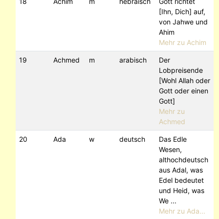
18
Achim
m
hebräisch
Gott richtet
[Ihn, Dich] auf,
von Jahwe und
Ahim
Mehr zu Achim
19
Achmed
m
arabisch
Der
Lobpreisende
[Wohl Allah oder
Gott oder einen
Gott]
Mehr zu
Achmed
20
Ada
w
deutsch
Das Edle
Wesen,
althochdeutsch
aus Adal, was
Edel bedeutet
und Heid, was
We ...
Mehr zu Ada...