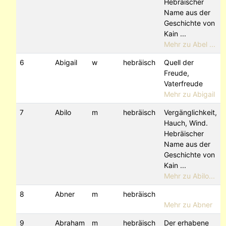
Hebräischer
Name aus der
Geschichte von
Kain ...
Mehr zu Abel ...
6
Abigail
w
hebräisch
Quell der
Freude,
Vaterfreude
Mehr zu Abigail
7
Abilo
m
hebräisch
Vergänglichkeit,
Hauch, Wind.
Hebräischer
Name aus der
Geschichte von
Kain ...
Mehr zu Abilo...
8
Abner
m
hebräisch
Mehr zu Abner
9
Abraham
m
hebräisch
Der erhabene