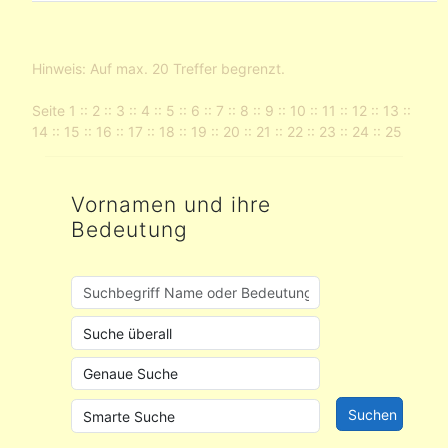
Hinweis: Auf max. 20 Treffer begrenzt.
Seite
1
::
2
::
3
::
4
::
5
::
6
::
7
::
8
::
9
::
10
::
11
::
12
::
13
::
14
::
15
::
16
::
17
::
18
::
19
::
20
::
21
::
22
::
23
::
24
::
25
Vornamen und ihre
Bedeutung