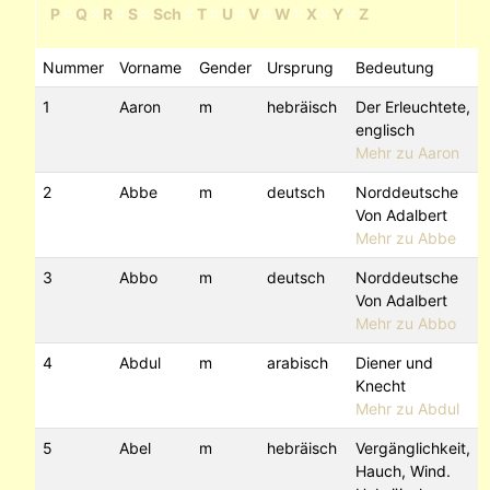
P
::
Q
::
R
::
S
::
Sch
::
T
::
U
::
V
::
W
::
X
::
Y
::
Z
Nummer
Vorname
Gender
Ursprung
Bedeutung
1
Aaron
m
hebräisch
Der Erleuchtete,
englisch
Mehr zu Aaron
2
Abbe
m
deutsch
Norddeutsche
Von Adalbert
Mehr zu Abbe
3
Abbo
m
deutsch
Norddeutsche
Von Adalbert
Mehr zu Abbo
4
Abdul
m
arabisch
Diener und
Knecht
Mehr zu Abdul
5
Abel
m
hebräisch
Vergänglichkeit,
Hauch, Wind.