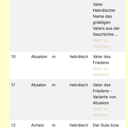
Vater.
Hebräischer
Name des
gnädigen
Vaters aus der
Geschichte ...
Mehr zu
Abraham ...
10
Absalom
m
hebräisch
Vater des
Friedens
Mehr zu
Absalom
11
Absalon
m
hebräisch
Vater des
Friedens -
Variante von
Absalom
Mehr zu
Absalon
12
Achatz
m
hebräisch
Der Gute bzw.