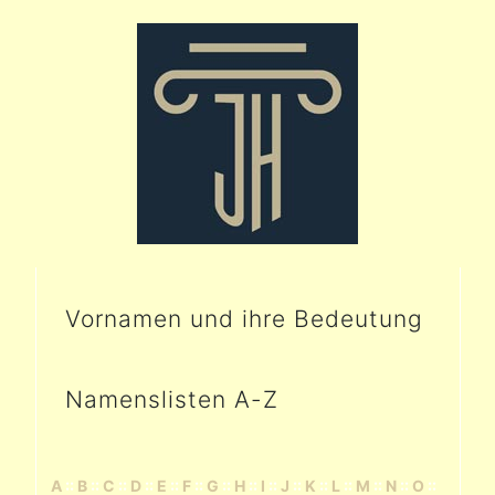
Vornamen und ihre Bedeutung
Namenslisten A-Z
A
::
B
::
C
::
D
::
E
::
F
::
G
::
H
::
I
::
J
::
K
::
L
::
M
::
N
::
O
::