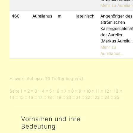
Mehr zu Aurelian.
460
Aurelianus
m
lateinisch
Angehöriger des
altrömischen
Kaisergeschlech
der Aurelier
[Markus Aureliu .
Mehr zu
Aurelianus...
Hinweis: Auf max. 20 Treffer begrenzt.
Seite
1
::
2
::
3
::
4
::
5
::
6
::
7
::
8
::
9
::
10
::
11
::
12
::
13
::
14
::
15
::
16
::
17
::
18
::
19
::
20
::
21
::
22
::
23
::
24
::
25
Vornamen und ihre
Bedeutung