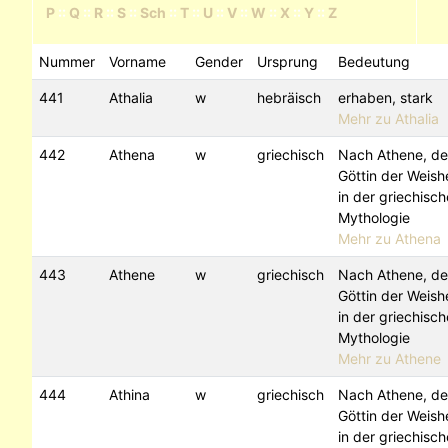
P
::
Q
::
R
::
S
::
Sch
::
T
::
U
::
V
::
W
::
X
::
Y
::
Z
Nummer
Vorname
Gender
Ursprung
Bedeutung
441
Athalia
w
hebräisch
erhaben, stark
Mehr zu Athalia
442
Athena
w
griechisch
Nach Athene, de
Göttin der Weishe
in der griechisc
Mythologie
Mehr zu Athena
443
Athene
w
griechisch
Nach Athene, de
Göttin der Weishe
in der griechisc
Mythologie
Mehr zu Athene
444
Athina
w
griechisch
Nach Athene, de
Göttin der Weishe
in der griechisc