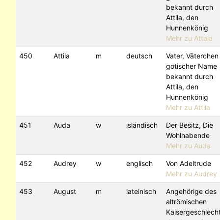
bekannt durch
Attila, den
Hunnenkönig
Mehr zu Attala
450
Attila
m
deutsch
Vater, Väterchen 
gotischer Name
bekannt durch
Attila, den
Hunnenkönig
Mehr zu Attila
451
Auda
w
isländisch
Der Besitz, Die
Wohlhabende
Mehr zu Auda
452
Audrey
w
englisch
Von Adeltrude
Mehr zu Audrey
453
August
m
lateinisch
Angehörige des
altrömischen
Kaisergeschlech