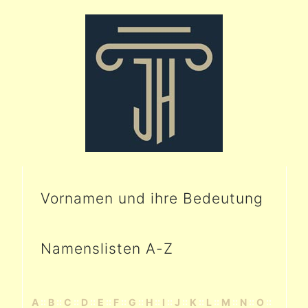
Vornamen und ihre Bedeutung
Namenslisten A-Z
A
::
B
::
C
::
D
::
E
::
F
::
G
::
H
::
I
::
J
::
K
::
L
::
M
::
N
::
O
::