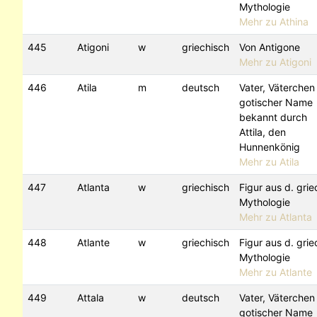
Mythologie
Mehr zu Athina
445
Atigoni
w
griechisch
Von Antigone
Mehr zu Atigoni
446
Atila
m
deutsch
Vater, Väterchen 
gotischer Name
bekannt durch
Attila, den
Hunnenkönig
Mehr zu Atila
447
Atlanta
w
griechisch
Figur aus d. grie
Mythologie
Mehr zu Atlanta
448
Atlante
w
griechisch
Figur aus d. grie
Mythologie
Mehr zu Atlante
449
Attala
w
deutsch
Vater, Väterchen 
gotischer Name