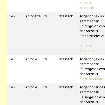
Mehr zu
Antonello...
347
Antonette
w
lateinisch
Angehörige des
altrömischen
Kaisergeschlech
der Antonier.
Französische Va
...
Mehr zu
Antonette...
348
Antonia
w
lateinisch
Angehörige des
altrömischen
Kaisergeschlech
der Antonier
Mehr zu Antonia
349
Antonie
w
lateinisch
Angehöriger des
altrömischen
Kaisergeschlech
der Antonier.