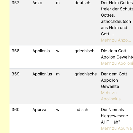
357
Anzo
m
deutsch
Der Helm Gottes
freier der Schut
Gottes,
althochdeutsch
aus Helm und
Gott ...
Mehr zu Anzo...
358
Apollonia
w
griechisch
Die dem Gott
Apollon Geweiht
Mehr zu Apollon
359
Apollonius
m
griechische
Der dem Gott
Appollon
Geweihte
Mehr zu
Apollonius
360
Apurva
w
indisch
Die Niemals
hiergewesene
AHT Häh?
Mehr zu Apurva