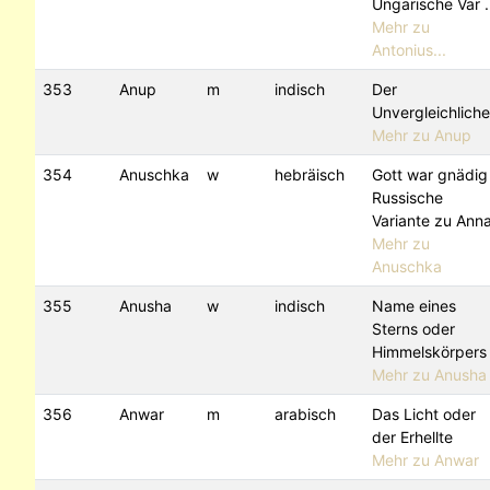
Ungarische Var .
Mehr zu
Antonius...
353
Anup
m
indisch
Der
Unvergleichliche
Mehr zu Anup
354
Anuschka
w
hebräisch
Gott war gnädig
Russische
Variante zu Ann
Mehr zu
Anuschka
355
Anusha
w
indisch
Name eines
Sterns oder
Himmelskörpers
Mehr zu Anusha
356
Anwar
m
arabisch
Das Licht oder
der Erhellte
Mehr zu Anwar