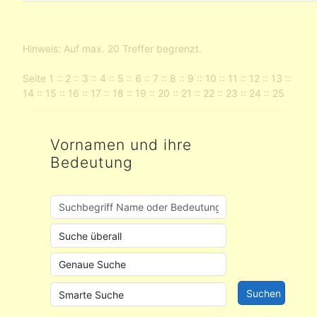
Hinweis: Auf max. 20 Treffer begrenzt.
Seite
1
::
2
::
3
::
4
::
5
::
6
::
7
::
8
::
9
::
10
::
11
::
12
::
13
::
14
::
15
::
16
::
17
::
18
::
19
::
20
::
21
::
22
::
23
::
24
::
25
Vornamen und ihre
Bedeutung