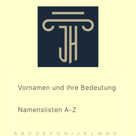
Vornamen und ihre Bedeutung
Namenslisten A-Z
A
::
B
::
C
::
D
::
E
::
F
::
G
::
H
::
I
::
J
::
K
::
L
::
M
::
N
::
O
::