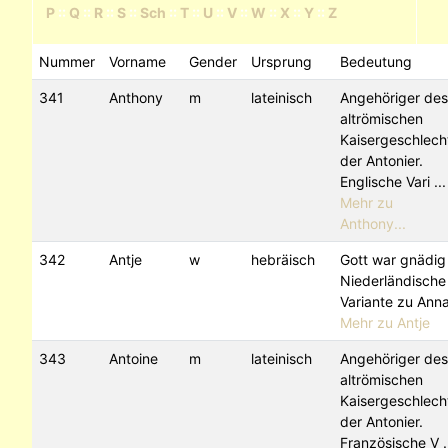
P
::
Q
::
R
::
S
::
Sch
::
T
::
U
::
V
::
W
::
X
::
Y
::
Z
Nummer
Vorname
Gender
Ursprung
Bedeutung
341
Anthony
m
lateinisch
Angehöriger des
altrömischen
Kaisergeschlech
der Antonier.
Englische Vari ...
Mehr zu
Anthony...
342
Antje
w
hebräisch
Gott war gnädig
Niederländische
Variante zu Ann
Mehr zu Antje
343
Antoine
m
lateinisch
Angehöriger des
altrömischen
Kaisergeschlech
der Antonier.
Französische V .